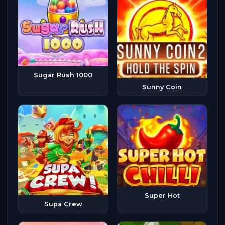
Sugar Rush 1000
Sunny Coin
Super Hot
Supa Crew