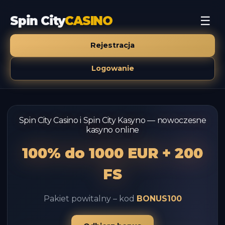
Spin City
CASINO
☰
Rejestracja
Logowanie
Spin City Casino i Spin City Kasyno — nowoczesne
kasyno online
100% do 1000 EUR + 200
FS
Pakiet powitalny – kod
BONUS100