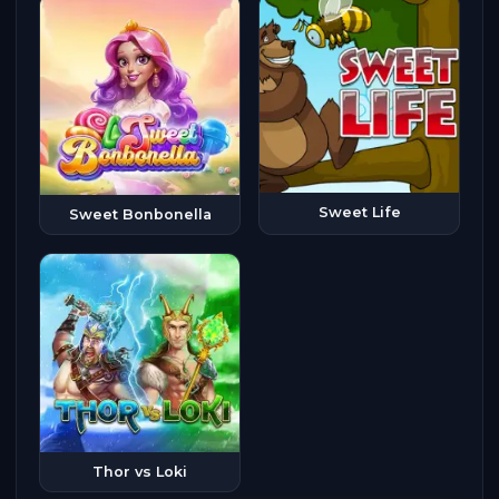
Sweet Life
Sweet Bonbonella
Thor vs Loki